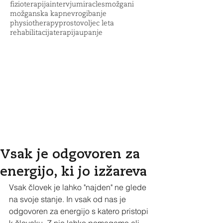
fizioterapija
intervju
miracles
možgani
možganska kap
nevrogibanje
physiotherapy
prostovoljec leta
rehabilitacija
terapija
upanje
Vsak je odgovoren za
energijo, ki jo izžareva
Vsak človek je lahko "najden" ne glede 
na svoje stanje. In vsak od nas je 
odgovoren za energijo s katero pristopi 