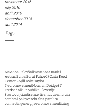
november 2016
julij 2016
april 2016
december 2014
april 2014
Tags
ABM
Ana Palovšnik
Anat
Anat Baniel
Autism
Baniel
Borut Pahor
CP
Carla Reed
Center ZA
Jill Bolte Taylor
Neuromovement
Norman Doidge
PT
Predsednik Republike Slovenije
Prostovoljci
autisem
avtisem
avtizem
brain
cerebral palsy
cerebralna paraliza
connecting
energija
euromovement
fixing