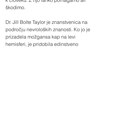
k človeku. Z njo lahko pomagamo ali 
škodimo.
Dr. Jill Bolte Taylor je znanstvenica na 
področju nevroloških znanosti. Ko jo je 
prizadela možgansa kap na levi 
hemisferi, je pridobila edinstveno 
izkušnjo kaj pomeni kap in 
rehabilitacija. Občutila je kako 
energija, s katero ljudje pristopijo k njej 
vpliva na njeno sposobnost odziva in 
sčasoma na popolno okrevanje in 
končno stanje možganov, ki je bilo celo 
boljše kot pred kapjo.
https://www.youtube.com/watch?
v=gXN00GAzCko