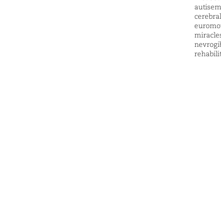
autise
cerebra
euromo
miracle
nevrogi
rehabili