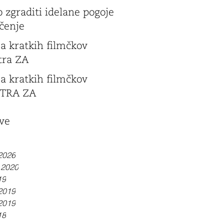
 zgraditi idelane pogoje
čenje
ja kratkih filmčkov
tra ZA
ja kratkih filmčkov
TRA ZA
ve
 2026
 2020
19
2019
 2019
18