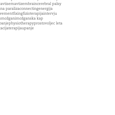
m
avtisem
avtizem
brain
cerebral palsy
lna paraliza
connecting
energija
vement
fixing
fizioterapija
intervju
s
možgani
možganska kap
banje
physiotherapy
prostovoljec leta
tacija
terapija
upanje