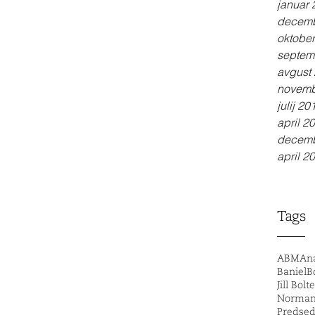
januar
decemb
oktobe
septem
avgust
novemb
julij 20
april 2
decemb
april 2
Tags
ABM
Ana
Baniel
B
Jill Bolt
Norman
Predsed