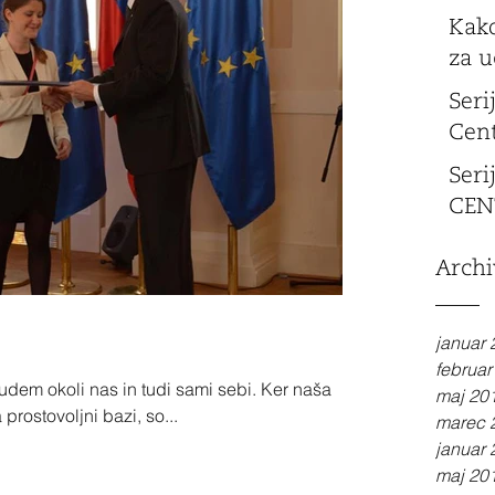
Kako
za u
Seri
Cen
Seri
CEN
Archi
januar
februar
dem okoli nas in tudi sami sebi. Ker naša
maj 20
prostovoljni bazi, so...
marec 
januar
maj 20