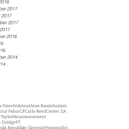
 2018
er 2017
r 2017
ber 2017
 2017
er 2016
16
016
er 2014
014
 Palovšnik
Anat
Anat Baniel
Autism
orut Pahor
CP
Carla Reed
Center ZA
e Taylor
Neuromovement
 Doidge
PT
nik Republike Slovenije
Prostovoljci