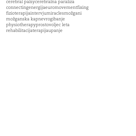
cerebral palsy
cerebralna paraliza
connecting
energija
euromovement
fixing
fizioterapija
intervju
miracles
možgani
možganska kap
nevrogibanje
physiotherapy
prostovoljec leta
rehabilitacija
terapija
upanje
Load video
Anat Baniel o
NevroGibanju
Intervju Mike-a Mutzel-a z Anat Baniel o