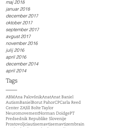
maj 2018
januar 2018
december 2017
oktober 2017
september 2017
avgust 2017
november 2016
julij 2016
april 2016
december 2014
april 2014
Tags
ABM
Ana Palovšnik
Anat
Anat Baniel
Autism
Baniel
Borut Pahor
CP
Carla Reed
Center ZA
Jill Bolte Taylor
Neuromovement
Norman Doidge
PT
Predsednik Republike Slovenije
Prostovoljci
autisem
avtisem
avtizem
brain